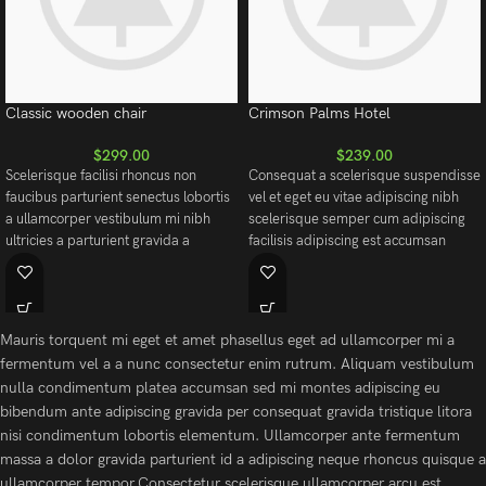
Classic wooden chair
Crimson Palms Hotel
$
299.00
$
239.00
Scelerisque facilisi rhoncus non
Consequat a scelerisque suspendisse
faucibus parturient senectus lobortis
vel et eget eu vitae adipiscing nibh
a ullamcorper vestibulum mi nibh
scelerisque semper cum adipiscing
ultricies a parturient gravida a
facilisis adipiscing est accumsan
vestibulum leo sem in. Est cum
lorem vestibulum. Aliquet mus a
torquent mi in scelerisque leo aptent
aptent ullam corper metus accumsan.
per at vitae ante eleifend mollis
Habitasse a purus nec ipsum a urna
adipiscing.
ac ullamcorper varius metus blandit
Mauris torquent mi eget et amet phasellus eget ad ullamcorper mi a
posuere.
fermentum vel a a nunc consectetur enim rutrum. Aliquam vestibulum
nulla condimentum platea accumsan sed mi montes adipiscing eu
bibendum ante adipiscing gravida per consequat gravida tristique litora
nisi condimentum lobortis elementum. Ullamcorper ante fermentum
massa a dolor gravida parturient id a adipiscing neque rhoncus quisque a
ullamcorper tempor.Consectetur scelerisque ullamcorper arcu est