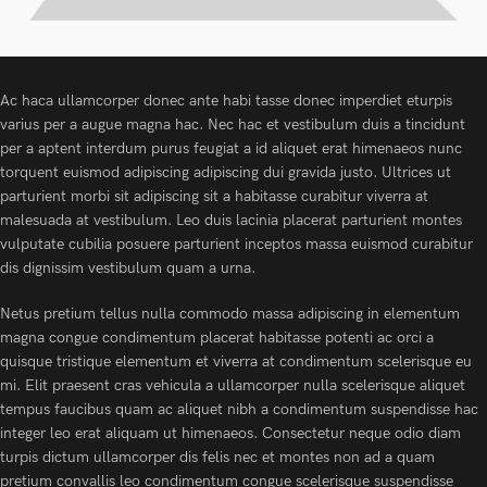
Ac haca ullamcorper donec ante habi tasse donec imperdiet eturpis
varius per a augue magna hac. Nec hac et vestibulum duis a tincidunt
per a aptent interdum purus feugiat a id aliquet erat himenaeos nunc
torquent euismod adipiscing adipiscing dui gravida justo. Ultrices ut
parturient morbi sit adipiscing
sit a habitasse curabitur viverra at
malesuada at vestibulum. Leo duis lacinia placerat parturient montes
vulputate cubilia posuere parturient inceptos massa euismod curabitur
dis dignissim vestibulum quam a urna.
Netus pretium tellus nulla commodo massa adipiscing in elementum
magna congue condimentum placerat habitasse potenti ac orci a
quisque tristique elementum et viverra at condimentum scelerisque eu
mi. Elit praesent cras vehicula a ullamcorper nulla scelerisque aliquet
tempus faucibus quam ac aliquet nibh a condimentum suspendisse hac
integer leo erat aliquam ut himenaeos. Consectetur neque odio diam
turpis dictum ullamcorper dis felis nec et montes non ad a quam
pretium convallis leo condimentum congue scelerisque suspendisse