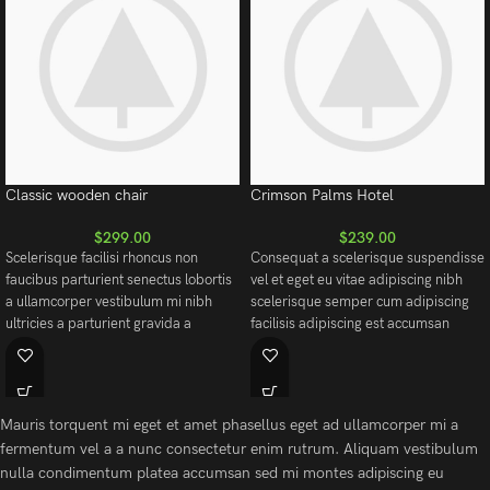
Classic wooden chair
Crimson Palms Hotel
$
299.00
$
239.00
Scelerisque facilisi rhoncus non
Consequat a scelerisque suspendisse
faucibus parturient senectus lobortis
vel et eget eu vitae adipiscing nibh
a ullamcorper vestibulum mi nibh
scelerisque semper cum adipiscing
ultricies a parturient gravida a
facilisis adipiscing est accumsan
vestibulum leo sem in. Est cum
lorem vestibulum. Aliquet mus a
torquent mi in scelerisque leo aptent
aptent ullam corper metus accumsan.
per at vitae ante eleifend mollis
Habitasse a purus nec ipsum a urna
adipiscing.
ac ullamcorper varius metus blandit
Mauris torquent mi eget et amet phasellus eget ad ullamcorper mi a
posuere.
fermentum vel a a nunc consectetur enim rutrum. Aliquam vestibulum
nulla condimentum platea accumsan sed mi montes adipiscing eu