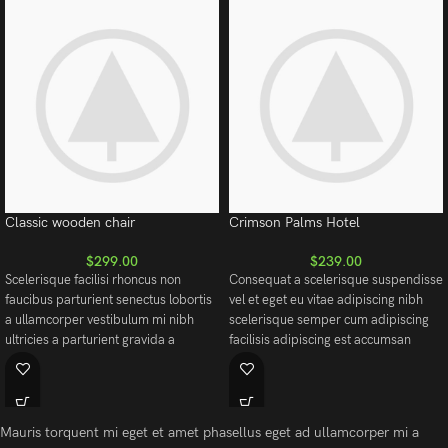
Classic wooden chair
Crimson Palms Hotel
$
299.00
$
239.00
Scelerisque facilisi rhoncus non
Consequat a scelerisque suspendisse
faucibus parturient senectus lobortis
vel et eget eu vitae adipiscing nibh
a ullamcorper vestibulum mi nibh
scelerisque semper cum adipiscing
ultricies a parturient gravida a
facilisis adipiscing est accumsan
vestibulum leo sem in. Est cum
lorem vestibulum. Aliquet mus a
torquent mi in scelerisque leo aptent
aptent ullam corper metus accumsan.
per at vitae ante eleifend mollis
Habitasse a purus nec ipsum a urna
adipiscing.
ac ullamcorper varius metus blandit
Mauris torquent mi eget et amet phasellus eget ad ullamcorper mi a
posuere.