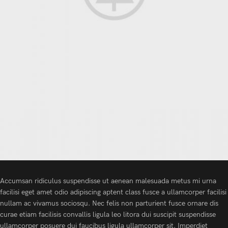
Accumsan ridiculus suspendisse ut aenean malesuada metus mi urna
facilisi eget amet odio adipiscing aptent class fusce a ullamcorper facilisi
nullam ac vivamus sociosqu. Nec felis non parturient fusce ornare dis
curae etiam facilisis convallis ligula leo litora dui suscipit suspendisse
ullamcorper posuere dui faucibus ligula ullamcorper sit. Imperdiet