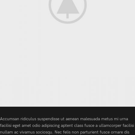
Accumsan ridiculus suspendisse ut aenean malesuada metus mi urna
facilisi eget amet odio adipiscing aptent class fusce a ullamcorper facilisi
nullam ac vivamus sociosqu. Nec felis non parturient fusce ornare dis