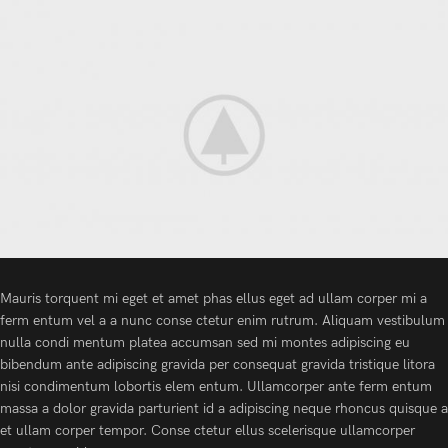
Mauris torquent mi eget et amet phas ellus eget ad ullam corper mi a
ferm entum vel a a nunc conse ctetur enim rutrum. Aliquam vestibulum
nulla condi mentum platea accumsan sed mi montes adipiscing eu
bibendum ante adipiscing gravida per consequat gravida tristique litora
nisi condimentum lobortis elem entum. Ullamcorper ante ferm entum
massa a dolor gravida parturient id a adipiscing neque rhoncus quisque a
et ullam corper tempor. Conse ctetur ellus scelerisque ullamcorper