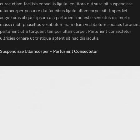
curae etiam facilisis convallis ligula leo litora dui suscipit suspendisse
ullamcorper posuere dui faucibus ligula ullamcorper sit. Imperdiet
augue cras aliquet ipsum a a parturient molestie senectus dis morbi
massa nibh phasellus vestibulum nam diam vestibulum sodales torquent
parturient ut a torquent tempor ullamcorper. Parturient consectetur
ultricies ornare ut tristique aptent sit hac dis iaculis.
Suspendisse Ullamcorper –
Parturient Consectetur