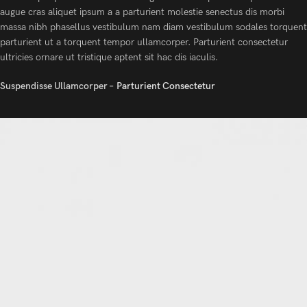
augue cras aliquet ipsum a a parturient molestie senectus dis morbi
massa nibh phasellus vestibulum nam diam vestibulum sodales torquent
parturient ut a torquent tempor ullamcorper. Parturient consectetur
ultricies ornare ut tristique aptent sit hac dis iaculis.
Suspendisse Ullamcorper –
Parturient Consectetur