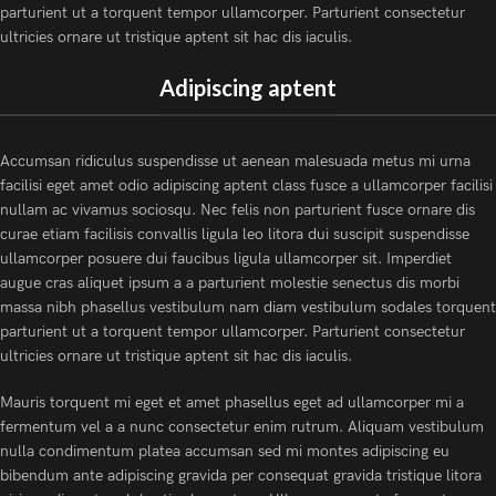
parturient ut a torquent tempor ullamcorper. Parturient consectetur
ultricies ornare ut tristique aptent sit hac dis iaculis.
Adipiscing aptent
Accumsan ridiculus suspendisse ut aenean malesuada metus mi urna
facilisi eget amet odio adipiscing aptent class fusce a ullamcorper facilisi
nullam ac vivamus sociosqu. Nec felis non parturient fusce ornare dis
curae etiam facilisis convallis ligula leo litora dui suscipit suspendisse
ullamcorper posuere dui faucibus ligula ullamcorper sit. Imperdiet
augue cras aliquet ipsum a a parturient molestie senectus dis morbi
massa nibh phasellus vestibulum nam diam vestibulum sodales torquent
parturient ut a torquent tempor ullamcorper. Parturient consectetur
ultricies ornare ut tristique aptent sit hac dis iaculis.
Mauris torquent mi eget et amet phasellus eget ad ullamcorper mi a
fermentum vel a a nunc consectetur enim rutrum. Aliquam vestibulum
nulla condimentum platea accumsan sed mi montes adipiscing eu
bibendum ante adipiscing gravida per consequat gravida tristique litora